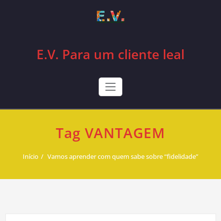
Skip
to
content
E.V. Para um cliente leal
Tag VANTAGEM
Início
Vamos aprender com quem sabe sobre “fidelidade”