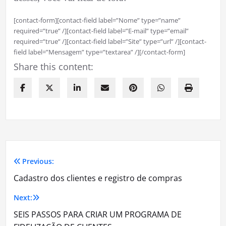
[contact-form][contact-field label=”Nome” type=”name”
required=”true” /][contact-field label=”E-mail” type=”email”
required=”true” /][contact-field label=”Site” type=”url” /][contact-
field label=”Mensagem” type=”textarea” /][/contact-form]
Share this content:
Previous:
Navegação
Cadastro dos clientes e registro de compras
de
Next:
Post
SEIS PASSOS PARA CRIAR UM PROGRAMA DE