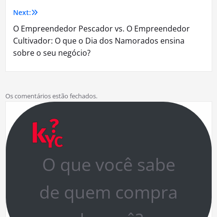
Post
Next:
O Empreendedor Pescador vs. O Empreendedor
Cultivador: O que o Dia dos Namorados ensina
sobre o seu negócio?
Os comentários estão fechados.
O que você sabe
de quem compra