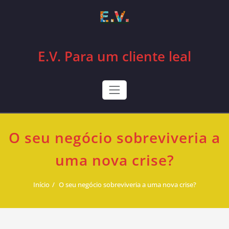
Skip
to
content
E.V. Para um cliente leal
O seu negócio sobreviveria a
uma nova crise?
Início
O seu negócio sobreviveria a uma nova crise?