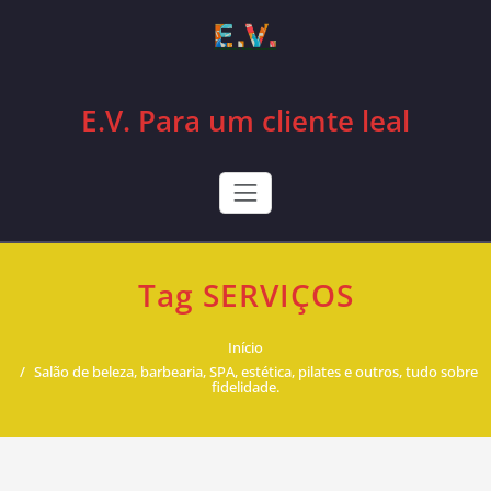
Skip
to
content
E.V. Para um cliente leal
Tag SERVIÇOS
Início
Salão de beleza, barbearia, SPA, estética, pilates e outros, tudo sobre
fidelidade.