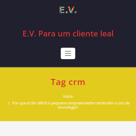
Skip
to
content
E.V. Para um cliente leal
Tag crm
Início
Por que é tão difícil o pequeno empreendedor entender o uso de
tecnologia?