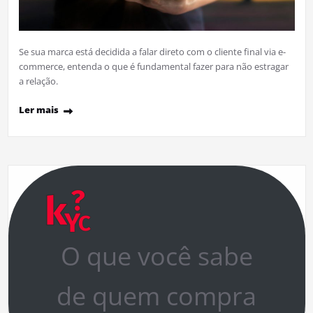
Se sua marca está decidida a falar direto com o cliente final via e-
commerce, entenda o que é fundamental fazer para não estragar
a relação.
Ler mais
O que você sabe
de quem compra