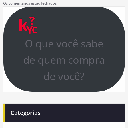
Os comentários estão fechados.
O que você sabe
de quem compra
de você?
Categorias