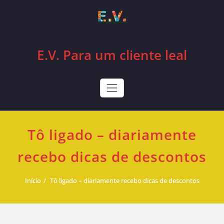
Skip
to
content
E.V. Para um cliente leal
Tô ligado – diariamente
recebo dicas de descontos
Início
Tô ligado – diariamente recebo dicas de descontos