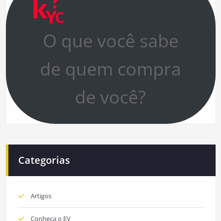
O que você sabe
de quem compra
de você?
Categorias
Artigos
Conheça o EV