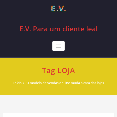
Skip
to
content
E.V. Para um cliente leal
Tag LOJA
Início
O modelo de vendas on-line muda a cara das lojas