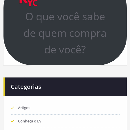
O que você sabe
de quem compra
de você?
Categorias
Artigos
Conheça o EV