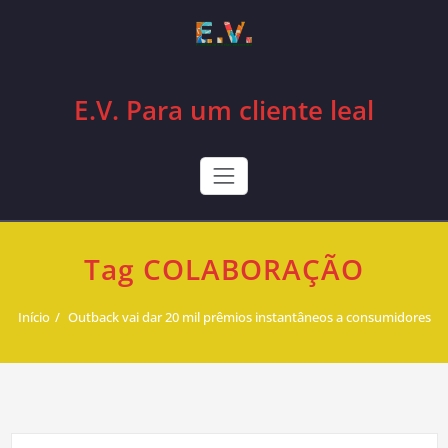
Skip
to
content
E.V. Para um cliente leal
Tag COLABORAÇÃO
Início
Outback vai dar 20 mil prêmios instantâneos a consumidores