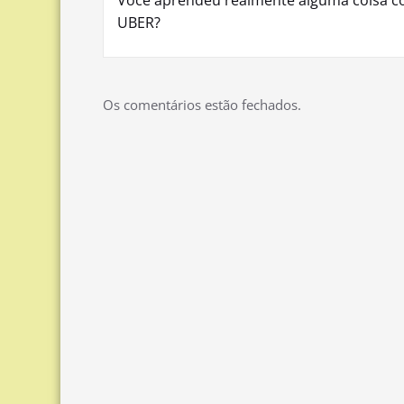
Você aprendeu realmente alguma coisa c
de
UBER?
Post
Os comentários estão fechados.