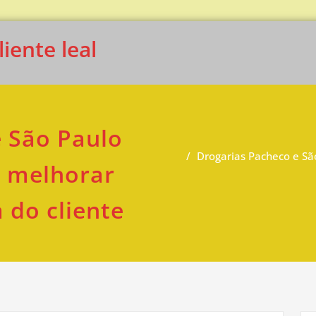
iente leal
 São Paulo
Drogarias Pacheco e Sã
 melhorar
 do cliente