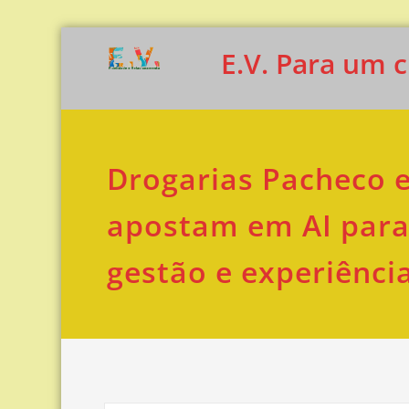
Skip
E.V. Para um cl
to
content
Drogarias Pacheco e
apostam em AI para
gestão e experiência