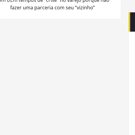
om o
Em tempos de “crise” no varejo porque não
fazer uma parceria com seu “vizinho”