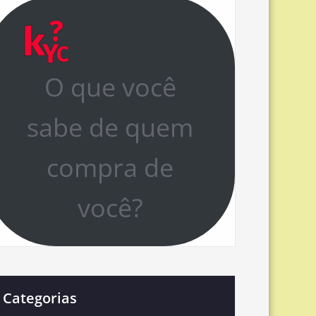
O que você
sabe de quem
compra de
você?
Categorias