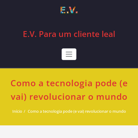
Skip
to
content
E.V. Para um cliente leal
Como a tecnologia pode (e
vai) revolucionar o mundo
Início
Como a tecnologia pode (e vai) revolucionar o mundo