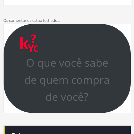
Os comentários estão fechados.
O que você sabe
de quem compra
de você?