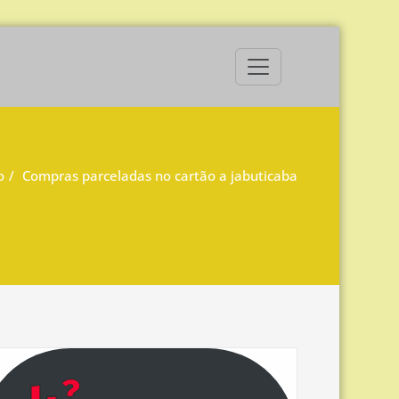
o
Compras parceladas no cartão a jabuticaba