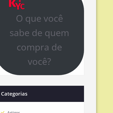
O que você
sabe de quem
compra de
você?
Categorias
Artigos