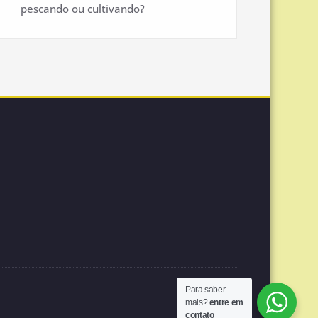
pescando ou cultivando?
Para saber
mais?
entre em
contato