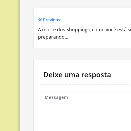
Previous:
Navegação
A morte dos Shoppings, como você está s
de
preparando…
Post
Deixe uma resposta