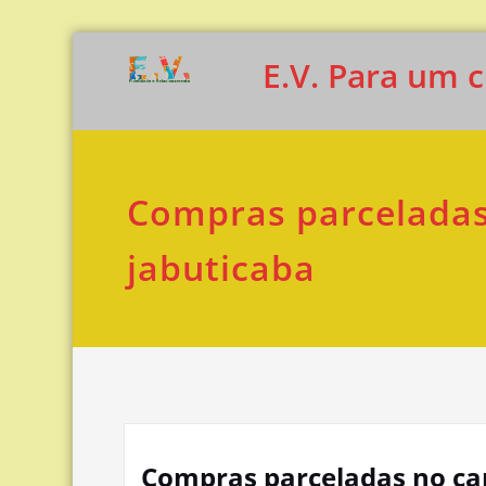
Skip
E.V. Para um cl
to
content
Compras parceladas
jabuticaba
Compras parceladas no car