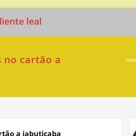
iente leal
 no cartão a
Iníci
tão a jabuticaba